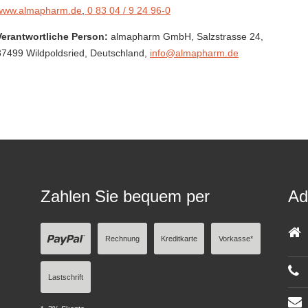
www.almapharm.de
,
0 83 04 / 9 24 96-0
Verantwortliche Person:
almapharm GmbH,
Salzstrasse 24,
87499 Wildpoldsried,
Deutschland
,
info@almapharm.de
Zahlen Sie bequem per
Ad
Rechnung
Kreditkarte
Vorkasse*
Lastschrift