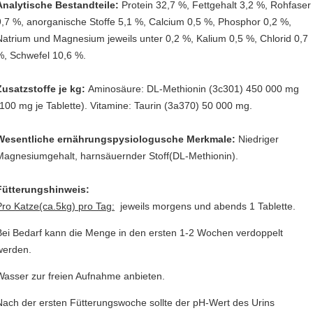
Analytische Bestandteile:
Protein 32,7 %, Fettgehalt 3,2 %, Rohfaser
9,7 %, anorganische Stoffe 5,1 %, Calcium 0,5 %, Phosphor 0,2 %,
Natrium und Magnesium jeweils unter 0,2 %, Kalium 0,5 %, Chlorid 0,7
%, Schwefel 10,6 %.
Zusatzstoffe je kg:
Aminosäure: DL-Methionin (3c301) 450 000 mg
(100 mg je Tablette). Vitamine: Taurin (3a370) 50 000 mg.
Wesentliche ernährungspysiologusche Merkmale:
Niedriger
Magnesiumgehalt, harnsäuernder Stoff(DL-Methionin).
Fütterungshinweis:
Pro Katze(ca.5kg) pro Tag:
jeweils morgens und abends 1 Tablette.
Bei Bedarf kann die Menge in den ersten 1-2 Wochen verdoppelt
werden.
Wasser zur freien Aufnahme anbieten.
Nach der ersten Fütterungswoche sollte der pH-Wert des Urins