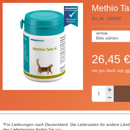
Methio Ta
Art.-Nr.
335992
OPTION
26,45 €
inkl. ges. MwSt. zzgl.
Ve
*Für Lieferungen nach Deutschland. Die Lieferzeiten für andere Län
des Liefertermins finden Sie
hier
.