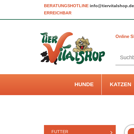
BERATUNGSHOTLINE
info@tiervitalshop.de
ERREICHBAR
Online S
HUNDE
KATZEN
FUTTER