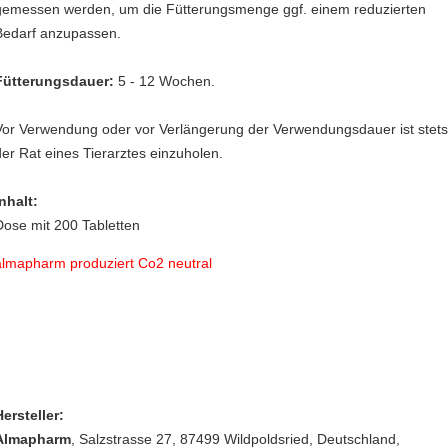
gemessen werden, um die Fütterungsmenge ggf. einem reduzierten
Bedarf anzupassen.
Fütterungsdauer:
5 - 12 Wochen.
Vor Verwendung oder vor Verlängerung der Verwendungsdauer ist stet
der Rat eines Tierarztes einzuholen.
Inhalt:
Dose mit 200 Tabletten
almapharm produziert Co2 neutral
Hersteller:
Almapharm
, Salzstrasse 27
, 87499 Wildpoldsried,
Deutschland
,