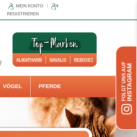
MEIN KONTO
REGISTRIEREN
ALMAPHARM
NAVALIS
REBOVET
FOLGT UNS AUF
INSTAGRAM
VÖGEL
PFERDE