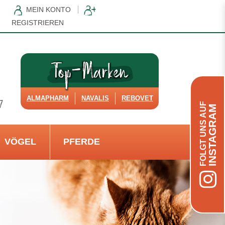
MEIN KONTO
REGISTRIEREN
ALMAPHARM
NAVALIS
REBOVET
FOLGT UNS AUF
INSTAGRAM
VÖGEL
PFERDE