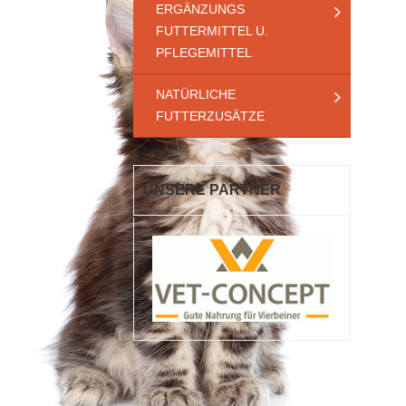
ERGÄNZUNGS
FUTTERMITTEL U.
PFLEGEMITTEL
NATÜRLICHE
FUTTERZUSÄTZE
UNSERE PARTNER