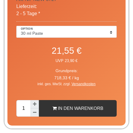
Lieferzeit:
2 - 5 Tage *
OPTION
21,55 €
UVP 23,90 €
Grundpreis:
718,33 € / kg
inkl. ges. MwSt. zzgl.
Versandkosten
IN DEN WARENKORB