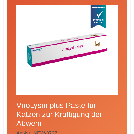
ViroLysin plus Paste für
Katzen zur Kräftigung der
Abwehr
Art.-Nr.
NEW-8727