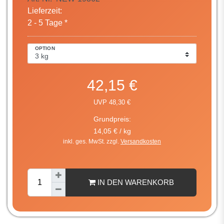
Lieferzeit:
2 - 5 Tage *
OPTION
42,15 €
UVP 48,30 €
Grundpreis:
14,05 € / kg
inkl. ges. MwSt. zzgl.
Versandkosten
IN DEN WARENKORB