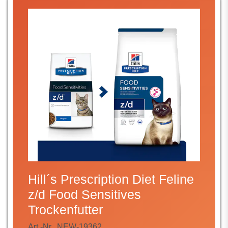
Hill´s Prescription Diet Feline
z/d Food Sensitives
Trockenfutter
Art.-Nr.
NEW-19362