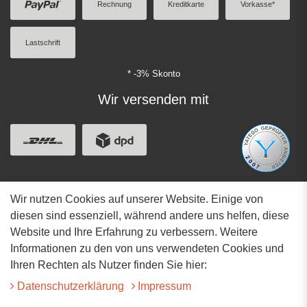
Rechnung
Kreditkarte
Vorkasse*
Lastschrift
* -3% Skonto
Wir versenden mit
Wir nutzen Cookies auf unserer Website. Einige von
Adresse
diesen sind essenziell, während andere uns helfen, diese
Website und Ihre Erfahrung zu verbessern. Weitere
Hauptstrasse 34
Informationen zu den von uns verwendeten Cookies und
73117 Wangen
Ihren Rechten als Nutzer finden Sie hier:
07161-9566068
Daten­schutz­erklärung
Impressum