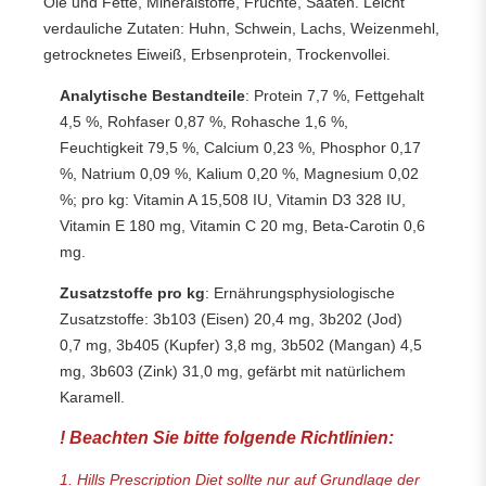
Öle und Fette, Mineralstoffe, Früchte, Saaten. Leicht
verdauliche Zutaten: Huhn, Schwein, Lachs, Weizenmehl,
getrocknetes Eiweiß, Erbsenprotein, Trockenvollei.
Analytische Bestandteile
: Protein 7,7 %, Fettgehalt
4,5 %, Rohfaser 0,87 %, Rohasche 1,6 %,
Feuchtigkeit 79,5 %, Calcium 0,23 %, Phosphor 0,17
%, Natrium 0,09 %, Kalium 0,20 %, Magnesium 0,02
%; pro kg: Vitamin A 15,508 IU, Vitamin D3 328 IU,
Vitamin E 180 mg, Vitamin C 20 mg, Beta-Carotin 0,6
mg.
Zusatzstoffe pro kg
: Ernährungsphysiologische
Zusatzstoffe: 3b103 (Eisen) 20,4 mg, 3b202 (Jod)
0,7 mg, 3b405 (Kupfer) 3,8 mg, 3b502 (Mangan) 4,5
mg, 3b603 (Zink) 31,0 mg, gefärbt mit natürlichem
Karamell.
! Beachten Sie bitte folgende Richtlinien:
1. Hills Prescription Diet sollte nur auf Grundlage der