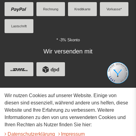
Rechnung
Kreditkarte
Vorkasse*
Lastschrift
* -3% Skonto
Wir versenden mit
Wir nutzen Cookies auf unserer Website. Einige von
Adresse
diesen sind essenziell, während andere uns helfen, diese
Website und Ihre Erfahrung zu verbessern. Weitere
Hauptstrasse 34
Informationen zu den von uns verwendeten Cookies und
73117 Wangen
Ihren Rechten als Nutzer finden Sie hier:
07161-9566068
Daten­schutz­erklärung
Impressum