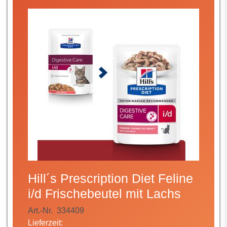
Hill´s Prescription Diet Feline
i/d Frischebeutel mit Lachs
Art.-Nr.
334409
Lieferzeit: