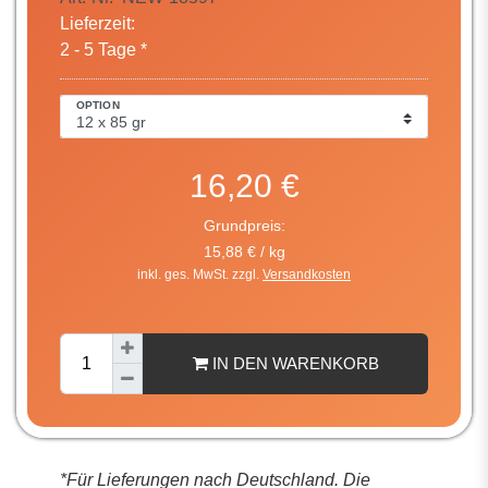
Lieferzeit:
2 - 5 Tage *
OPTION
16,20 €
Grundpreis:
15,88 € / kg
inkl. ges. MwSt. zzgl.
Versandkosten
IN DEN WARENKORB
*Für Lieferungen nach Deutschland. Die