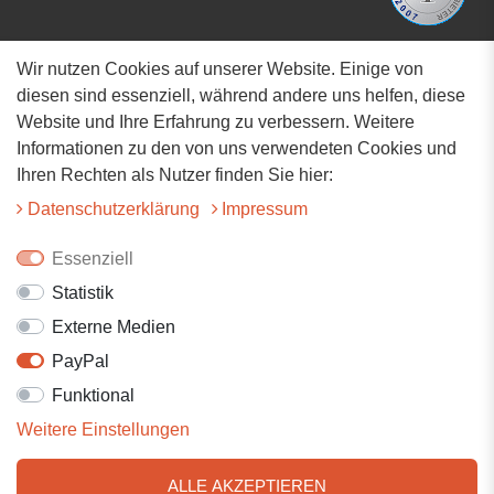
Wir nutzen Cookies auf unserer Website. Einige von
Adresse
diesen sind essenziell, während andere uns helfen, diese
Website und Ihre Erfahrung zu verbessern. Weitere
Hauptstrasse 34
Informationen zu den von uns verwendeten Cookies und
73117 Wangen
Ihren Rechten als Nutzer finden Sie hier:
07161-9566068
Daten­schutz­erklärung
Impressum
info@tiervitalshop.de
Essenziell
Statistik
Folgt uns auf Facebook
Externe Medien
Folgt uns auf Instagram
PayPal
Funktional
Weitere Einstellungen
ALLE AKZEPTIEREN