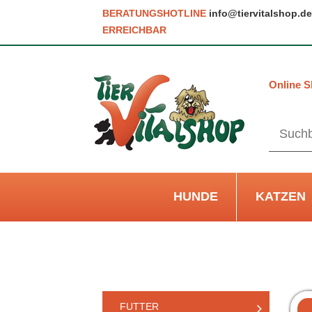
BERATUNGSHOTLINE
info@tiervitalshop.de
ERREICHBAR
Online S
HUNDE
KATZEN
FUTTER