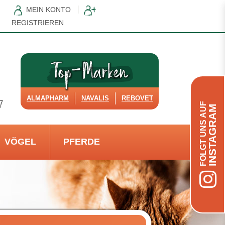
MEIN KONTO
REGISTRIEREN
ALMAPHARM
NAVALIS
REBOVET
FOLGT UNS AUF
INSTAGRAM
VÖGEL
PFERDE