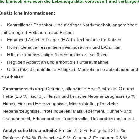
die klinisch erwiesen die Lebensqualität verbessert und verlängert
Zusätzliche Informationen:
Kontrollierter Phosphor- und niedriger Natriumgehalt, angereichert
mit Omega-3-Fettsäuren aus Fischöl
Enhanced Appetite Trigger (E.A.T.) Technologie für Katzen
Hoher Gehalt an essentiellen Aminosäuren und L-Carnitin
Hilft, die lebenswichtige Nierenfunktion zu schützen
Regt den Appetit an und erhöht die Futteraufnahme
Unterstützt die natürliche Fähigkeit, Muskelmasse aufzubauen und
zu erhalten
Zusammensetzung:
Getreide, pflanzliche Eiweißextrakte, Öle und
Fette (1,6 % Fischöl), Fleisch und tierische Nebenerzeugnisse (5 %
Huhn), Eier und Eiererzeugnisse, Mineralstoffe, pflanzliche
Nebenerzeugnisse. Proteinquellen: Maisklebermehl, Hühner- und
Truthahnmehl, Erbsenprotein, Trockenvollei, Reisproteinkonzentrat.
Analytische Bestandteile:
Protein 28,3 %, Fettgehalt 21,5 %,
Rohfaser 0,94 %, Rohasche 4,9 %, Omega-3-Fettsäuren 0,8 %,