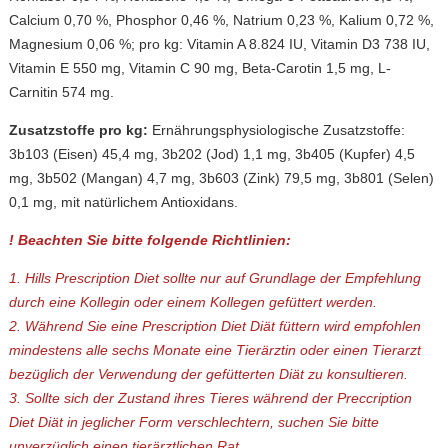
Calcium 0,70 %, Phosphor 0,46 %, Natrium 0,23 %, Kalium 0,72 %,
Magnesium 0,06 %; pro kg: Vitamin A 8.824 IU, Vitamin D3 738 IU,
Vitamin E 550 mg, Vitamin C 90 mg, Beta-Carotin 1,5 mg, L-
Carnitin 574 mg.
Zusatzstoffe pro kg:
Ernährungsphysiologische Zusatzstoffe:
3b103 (Eisen) 45,4 mg, 3b202 (Jod) 1,1 mg, 3b405 (Kupfer) 4,5
mg, 3b502 (Mangan) 4,7 mg, 3b603 (Zink) 79,5 mg, 3b801 (Selen)
0,1 mg, mit natürlichem Antioxidans.
! Beachten Sie bitte folgende Richtlinien:
1. Hills Prescription Diet sollte nur auf Grundlage der Empfehlung
durch eine Kollegin oder einem Kollegen gefüttert werden.
2. Während Sie eine Prescription Diet Diät füttern wird empfohlen
mindestens alle sechs Monate eine Tierärztin oder einen Tierarzt
bezüglich der Verwendung der gefütterten Diät zu konsultieren.
3. Sollte sich der Zustand ihres Tieres während der Preccription
Diet Diät in jeglicher Form verschlechtern, suchen Sie bitte
unverzüglich einen tierärztlichen Rat.