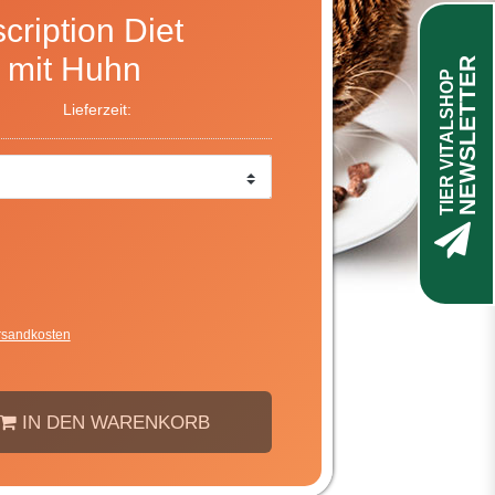
scription Diet
d mit Huhn
NEWSLETTER
TIER VITALSHOP
Lieferzeit:
rsandkosten
IN DEN WARENKORB