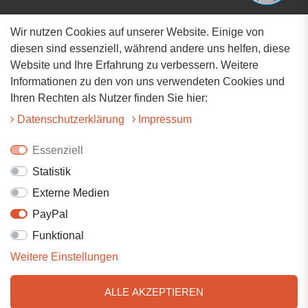
Wir nutzen Cookies auf unserer Website. Einige von
Adresse
diesen sind essenziell, während andere uns helfen, diese
Website und Ihre Erfahrung zu verbessern. Weitere
Hauptstrasse 34
Informationen zu den von uns verwendeten Cookies und
73117 Wangen
Ihren Rechten als Nutzer finden Sie hier:
07161-9566068
Daten­schutz­erklärung
Impressum
info@tiervitalshop.de
Essenziell
Statistik
Folgt uns auf Facebook
Externe Medien
Folgt uns auf Instagram
PayPal
Funktional
Weitere Einstellungen
ALLE AKZEPTIEREN