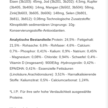
Eisen (3b103): 45mg, Jod (3b201, 3b202): 4,5mg, Kupfer
(3b405, 3b406): 14mg, Mangan (3b502, 3b504): 58mg,
Zink(3b603, 3b605, 3b606): 148mg, Selen (3b801,
3b811, 3b812): 0,08mg-Technologische Zusatzstoffe:
Klinoptilolith sedimentären Ursprungs: 10g-
Konservierungsstoffe-Antioxidantien.
Analytische Bestandteile
:Protein: 24,5% - Fettgehalt:
21,5% - Rohasche: 6,6% - Rohfaser: 4,6% - Calcium:
0,7% - Phosphor: 0,41% - Kalium: 0,9% - Natrium: 0,45%
- Magnesium: 0,08% - Chloride: 0,94% - Schwefel: 0,4% -
Vitamin D (insgesamt): 900IE/kg -Hydroxyprolin: 0,42% -
EPA/DHA: 0,41% - Essenzielle Fettsäuren
(Linolsäure,Arachidonsäure): 3,51% - Harnalkalisierende
Stoffe: Kaliumzitrat: 0,5% - Calciumcarbonat: 1,24%.
*L.I.P.: Für ihre sehr hohe Verdaulichkeit ausgewählte
Proteine.