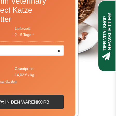
in Veterinary
ect Katze
NEWSLETTER
tter
TIER VITALSHOP
Lieferzeit:
2 - 5 Tage *
Grundpreis:
14,02 € / kg
rsandkosten
IN DEN WARENKORB