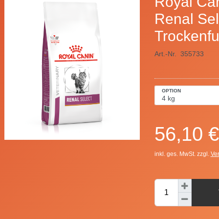
Royal Can
Renal Sel
Trockenfu
Art.-Nr.
355733
OPTION
56,10 €
inkl. ges. MwSt. zzgl.
Ve