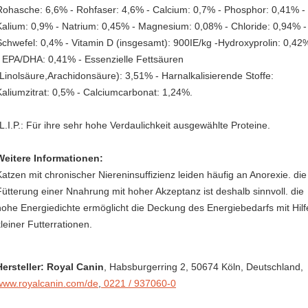
Rohasche: 6,6% - Rohfaser: 4,6% - Calcium: 0,7% - Phosphor: 0,41% -
Kalium: 0,9% - Natrium: 0,45% - Magnesium: 0,08% - Chloride: 0,94% -
Schwefel: 0,4% - Vitamin D (insgesamt): 900IE/kg -Hydroxyprolin: 0,42
- EPA/DHA: 0,41% - Essenzielle Fettsäuren
(Linolsäure,Arachidonsäure): 3,51% - Harnalkalisierende Stoffe:
Kaliumzitrat: 0,5% - Calciumcarbonat: 1,24%.
*L.I.P.: Für ihre sehr hohe Verdaulichkeit ausgewählte Proteine.
Weitere Informationen:
Katzen mit chronischer Niereninsuffizienz leiden häufig an Anorexie. die
Fütterung einer Nnahrung mit hoher Akzeptanz ist deshalb sinnvoll. die
hohe Energiedichte ermöglicht die Deckung des Energiebedarfs mit Hilf
kleiner Futterrationen.
Hersteller: Royal Canin
, Habsburgerring 2
, 50674 Köln,
Deutschland
,
www.royalcanin.com/de
,
0221 / 937060-0