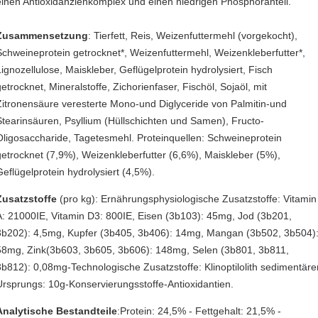
einen Antioxidanzienkomplex und einen niedrigen Phosphoranteil.
Zusammensetzung
: Tierfett, Reis, Weizenfuttermehl (vorgekocht),
Schweineprotein getrocknet*, Weizenfuttermehl, Weizenkleberfutter*,
Lignozellulose, Maiskleber, Geflügelprotein hydrolysiert, Fisch
getrocknet, Mineralstoffe, Zichorienfaser, Fischöl, Sojaöl, mit
Zitronensäure veresterte Mono-und Diglyceride von Palmitin-und
Stearinsäuren, Psyllium (Hüllschichten und Samen), Fructo-
Oligosaccharide, Tagetesmehl. Proteinquellen: Schweineprotein
getrocknet (7,9%), Weizenkleberfutter (6,6%), Maiskleber (5%),
Geflügelprotein hydrolysiert (4,5%).
Zusatzstoffe
(pro kg): Ernährungsphysiologische Zusatzstoffe: Vitamin
A: 21000IE, Vitamin D3: 800IE, Eisen (3b103): 45mg, Jod (3b201,
3b202): 4,5mg, Kupfer (3b405, 3b406): 14mg, Mangan (3b502, 3b504)
58mg, Zink(3b603, 3b605, 3b606): 148mg, Selen (3b801, 3b811,
3b812): 0,08mg-Technologische Zusatzstoffe: Klinoptilolith sedimentäre
Ursprungs: 10g-Konservierungsstoffe-Antioxidantien.
Analytische Bestandteile
:Protein: 24,5% - Fettgehalt: 21,5% -