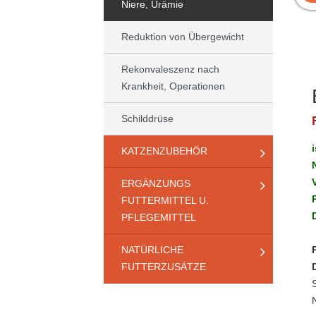
Niere, Urämie
Reduktion von Übergewicht
Rekonvaleszenz nach
Krankheit, Operationen
Schilddrüse
KATZENZUBEHÖR
ERGÄNZUNGS
FUTTERMITTEL U.
PFLEGEMITTEL
NATÜRLICHE
FUTTERZUSÄTZE