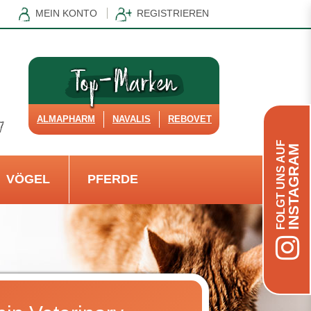
MEIN KONTO
REGISTRIEREN
ALMAPHARM
NAVALIS
REBOVET
FOLGT UNS AUF
INSTAGRAM
VÖGEL
PFERDE