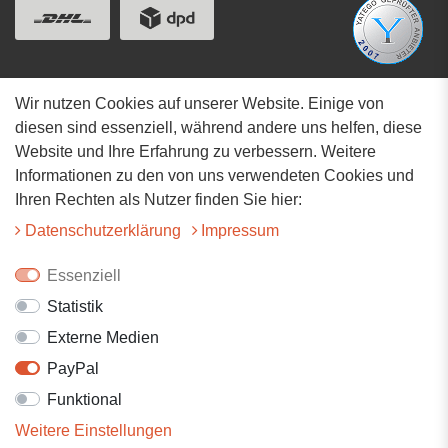
Wir nutzen Cookies auf unserer Website. Einige von
Adresse
diesen sind essenziell, während andere uns helfen, diese
Website und Ihre Erfahrung zu verbessern. Weitere
Hauptstrasse 34
Informationen zu den von uns verwendeten Cookies und
73117 Wangen
Ihren Rechten als Nutzer finden Sie hier:
07161-9566068
Daten­schutz­erklärung
Impressum
info@tiervitalshop.de
Essenziell
Statistik
Folgt uns auf Facebook
Externe Medien
Folgt uns auf Instagram
PayPal
Funktional
Weitere Einstellungen