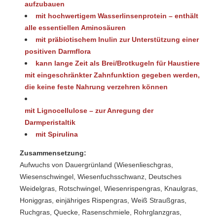
aufzubauen
mit hochwertigem Wasserlinsenprotein – enthält
alle essentiellen Aminosäuren
mit präbiotischem Inulin zur Unterstützung einer
positiven Darmflora
kann lange Zeit als Brei/Brotkugeln für Haustiere
mit eingeschränkter Zahnfunktion gegeben werden,
die keine feste Nahrung verzehren können
mit Lignocellulose – zur Anregung der
Darmperistaltik
mit Spirulina
Zusammensetzung:
Aufwuchs von Dauergrünland (Wiesenlieschgras,
Wiesenschwingel, Wiesenfuchsschwanz, Deutsches
Weidelgras, Rotschwingel, Wiesenrispengras, Knaulgras,
Honiggras, einjähriges Rispengras, Weiß Straußgras,
Ruchgras, Quecke, Rasenschmiele, Rohrglanzgras,