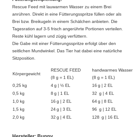
Rescue Feed
mit lauwarmen Wasser zu einem Brei
anrühren. Direkt in eine Fütterungsspritze füllen oder als
Brei bzw. Breikugeln in einem Schälchen anbieten. Die
Tagesration auf 3-5 frisch angerührte Portionen verteilen.
Reste kühl lagern und zügig verfüttern.
Die Gabe mit einer Fütterungsspritze erfolgt über den
seitlichen Mundwinkel. Das Tier hat dabei eine natürliche
Sitzposition.
RESCUE FEED
handwarmes Wasser
Körpergewicht
(8 g = 1 EL)
(8 g = 1 EL)
0,25 kg
4 g | ½ EL
16 g | 2 EL
0,5 kg
8 g | 1 EL
32 g | 4 EL
1,0 kg
16 g | 2 EL
64 g | 8 EL
1,5 kg
24 g | 3 EL
96 g | 12 EL
2,0 kg
32 g | 4 EL
128 g | 16 EL
Hersteller: Bunny