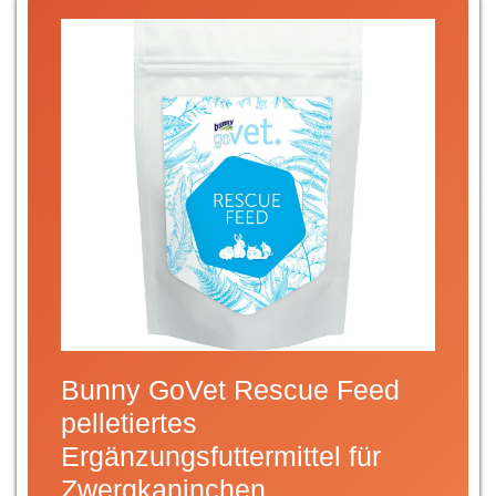
Bunny GoVet Rescue Feed
pelletiertes
Ergänzungsfuttermittel für
Zwergkaninchen,