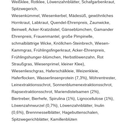
Weißklee, Rotklee, Löwenzahnblätter, Schafgarbenkraut,
Spitzwegerich,
Wiesenkümmel, Wiesenkerbel, Mädesüß, gewöhnliches
Hornkraut, Labkraut, Quendel-Ehrenpreis, Zaunwicke,
Beinwell, Acker-Kratzdistel, Gänseblümchen, Gamander
Ehrenpreis, Frauenmantel, große Pimpinelle,
schmalblättrige Wicke, Knöllchen-Steinbrech, Wiesen-
Kammgras, Frühlingsfingerkraut, Acker-Ehrenpreis,
Frühlingshunger-blümchen, Herbstlöwenzahn, Rot
Straußgras, Wiesenprimel, kleiner Klee),
Wiesenlieschgras, Haferschälkleie, Weizenkleie,
Haferflocken, Wasserlinsenprotein (7,3%), Möhrentrester,
Leinextraktionsschrot, Sonnenblumenextraktionsschrot,
Rapsextraktionsschrot, Mariendistelsamen (2%),
Biertreber, Bierhefe, Spirulina (1%), Lignocellulose (1%),
Löwenzahnwurzel (0,7%), Löwenzahnblätter, Inulin
(0,6%), Brennnesselblätter, Hagebuttenschalen,
Spitzwegerichblätter, Kamillenblüten