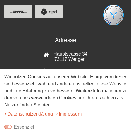
Adresse
Hauptstrasse 34
73117 Wangen
07161-9566068
Wir nutzen Cookies auf unserer Website. Einige von diesen
sind essenziell, während andere uns helfen, diese Website
info@tiervitalshop.de
und Ihre Erfahrung zu verbessern. Weitere Informationen zu
Folgt uns auf Facebook
den von uns verwendeten Cookies und Ihren Rechten als
Nutzer finden Sie hier:
Folgt uns auf Instagram
Daten­schutz­erklärung
Impressum
Essenziell