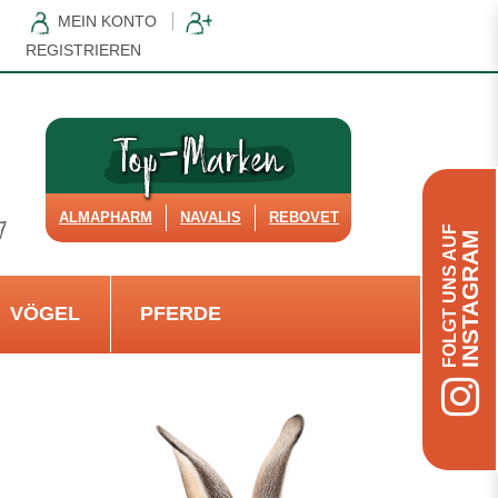
MEIN KONTO
REGISTRIEREN
ALMAPHARM
NAVALIS
REBOVET
FOLGT UNS AUF
INSTAGRAM
VÖGEL
PFERDE