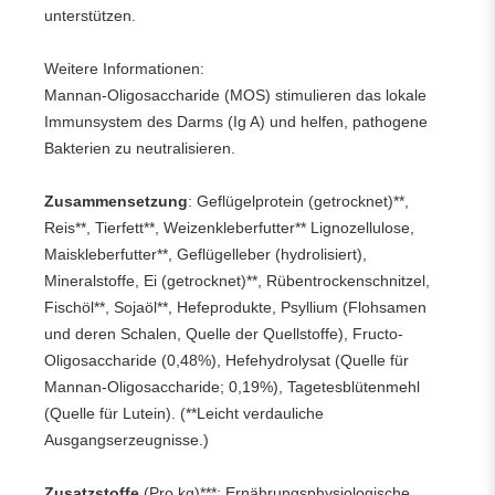
unterstützen.
Weitere Informationen:
Mannan-Oligosaccharide (MOS) stimulieren das lokale
Immunsystem des Darms (Ig A) und helfen, pathogene
Bakterien zu neutralisieren.
Zusammensetzung
: Geflügelprotein (getrocknet)**,
Reis**, Tierfett**, Weizenkleberfutter** Lignozellulose,
Maiskleberfutter**, Geflügelleber (hydrolisiert),
Mineralstoffe, Ei (getrocknet)**, Rübentrockenschnitzel,
Fischöl**, Sojaöl**, Hefeprodukte, Psyllium (Flohsamen
und deren Schalen, Quelle der Quellstoffe), Fructo-
Oligosaccharide (0,48%), Hefehydrolysat (Quelle für
Mannan-Oligosaccharide; 0,19%), Tagetesblütenmehl
(Quelle für Lutein). (**Leicht verdauliche
Ausgangserzeugnisse.)
Zusatzstoffe
(Pro kg)***: Ernährungsphysiologische