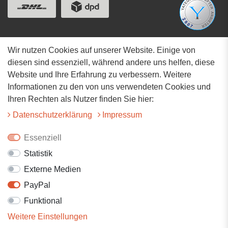
Wir nutzen Cookies auf unserer Website. Einige von
Adresse
diesen sind essenziell, während andere uns helfen, diese
Website und Ihre Erfahrung zu verbessern. Weitere
Hauptstrasse 34
Informationen zu den von uns verwendeten Cookies und
73117 Wangen
Ihren Rechten als Nutzer finden Sie hier:
07161-9566068
Daten­schutz­erklärung
Impressum
info@tiervitalshop.de
Essenziell
Statistik
Folgt uns auf Facebook
Externe Medien
Folgt uns auf Instagram
PayPal
Funktional
Weitere Einstellungen