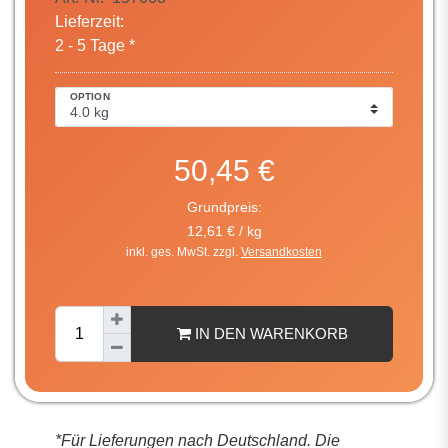
Lieferzeit:
2 - 5 Tage *
OPTION
50,45 €
Grundpreis:
12,61 € / kg
inkl. ges. MwSt. zzgl.
Versandkosten
IN DEN WARENKORB
*Für Lieferungen nach Deutschland. Die