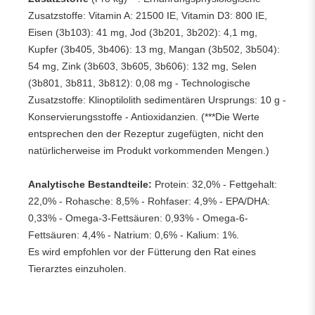
Zusatzstoffe: Vitamin A: 21500 IE, Vitamin D3: 800 IE,
Eisen (3b103): 41 mg, Jod (3b201, 3b202): 4,1 mg,
Kupfer (3b405, 3b406): 13 mg, Mangan (3b502, 3b504):
54 mg, Zink (3b603, 3b605, 3b606): 132 mg, Selen
(3b801, 3b811, 3b812): 0,08 mg - Technologische
Zusatzstoffe: Klinoptilolith sedimentären Ursprungs: 10 g -
Konservierungsstoffe - Antioxidanzien. (***Die Werte
entsprechen den der Rezeptur zugefügten, nicht den
natürlicherweise im Produkt vorkommenden Mengen.)
Analytische Bestandteile:
Protein: 32,0% - Fettgehalt:
22,0% - Rohasche: 8,5% - Rohfaser: 4,9% - EPA/DHA:
0,33% - Omega-3-Fettsäuren: 0,93% - Omega-6-
Fettsäuren: 4,4% - Natrium: 0,6% - Kalium: 1%.
Es wird empfohlen vor der Fütterung den Rat eines
Tierarztes einzuholen.