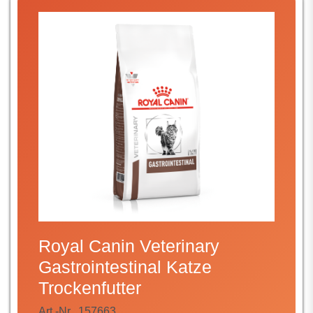
Royal Canin Veterinary
Gastrointestinal Katze
Trockenfutter
Art.-Nr.
157663