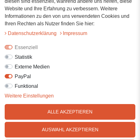
diesen sind essenziell, während andere uns helfen, diese
Website und Ihre Erfahrung zu verbessern. Weitere
Hauptstrasse 34
Informationen zu den von uns verwendeten Cookies und
73117 Wangen
Ihren Rechten als Nutzer finden Sie hier:
07161-9566068
Daten­schutz­erklärung
Impressum
info@tiervitalshop.de
Essenziell
Statistik
Folgt uns auf Facebook
Externe Medien
Folgt uns auf Instagram
PayPal
Funktional
Weitere Einstellungen
ALLE AKZEPTIEREN
AUSWAHL AKZEPTIEREN
© 2025 Tiervitalshop | Webentwicklung & Webdesign
WERK38